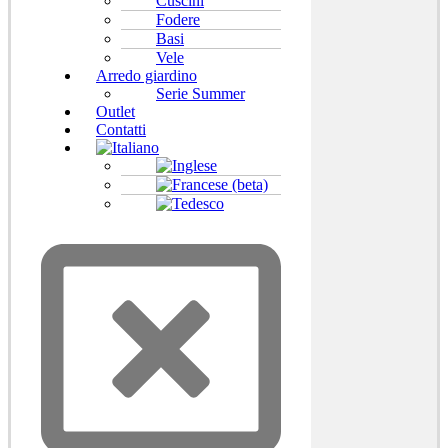
Cuscini
Fodere
Basi
Vele
Arredo giardino
Serie Summer
Outlet
Contatti