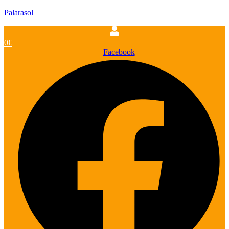
Palarasol
0
€
Facebook