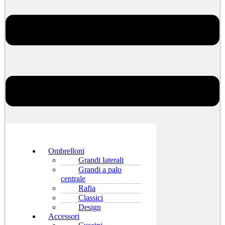
Ombrelloni
Grandi laterali
Grandi a palo
centrale
Rafia
Classici
Design
Accessori